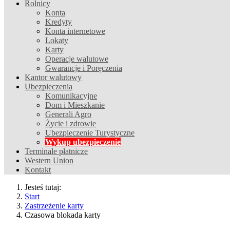
Rolnicy
Konta
Kredyty
Konta internetowe
Lokaty
Karty
Operacje walutowe
Gwarancje i Poręczenia
Kantor walutowy
Ubezpieczenia
Komunikacyjne
Dom i Mieszkanie
Generali Agro
Życie i zdrowie
Ubezpieczenie Turystyczne
Wykup ubezpieczenie
Terminale płatnicze
Western Union
Kontakt
Jesteś tutaj:
Start
Zastrzeżenie karty
Czasowa blokada karty