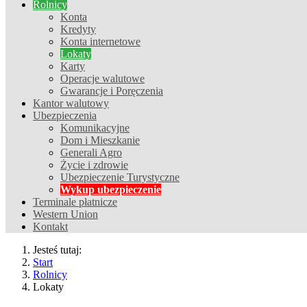
Rolnicy
Konta
Kredyty
Konta internetowe
Lokaty
Karty
Operacje walutowe
Gwarancje i Poręczenia
Kantor walutowy
Ubezpieczenia
Komunikacyjne
Dom i Mieszkanie
Generali Agro
Życie i zdrowie
Ubezpieczenie Turystyczne
Wykup ubezpieczenie
Terminale płatnicze
Western Union
Kontakt
Jesteś tutaj:
Start
Rolnicy
Lokaty