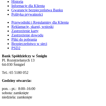
Historia
Informacje dla Klienta
Gwarancje bezpieczeństwa Banku
Polityka prywatności
Przewodniki i Regulaminy dla Klienta
Reklamacje, skargi, wnioski
Zastrzeżenie karty
Zastrzeżenie dowodu
Pliki do pobrania
Bezpieczeństwo w sieci
PSD2
Bank Spółdzielczy w Śmiglu
Pl. Rozstrzelanych 13
64-030 Śmigiel
Tel.: 65 5180 052
Godziny otwarcia:
pon. - pt.: 8:00–16:00
sobota: zamknięte
niedziela: zamknięte