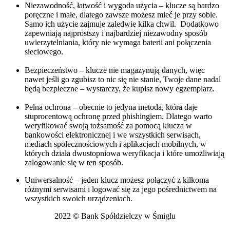
Niezawodność, łatwość i wygoda użycia – klucze są bardzo
poręczne i małe, dlatego zawsze możesz mieć je przy sobie.
Samo ich użycie zajmuje zaledwie kilka chwil. Dodatkowo
zapewniają najprostszy i najbardziej niezawodny sposób
uwierzytelniania, który nie wymaga baterii ani połączenia
sieciowego.
Bezpieczeństwo – klucze nie magazynują danych, więc
nawet jeśli go zgubisz to nic się nie stanie, Twoje dane nadal
będą bezpieczne – wystarczy, że kupisz nowy egzemplarz.
Pełna ochrona – obecnie to jedyna metoda, która daje
stuprocentową ochronę przed phishingiem. Dlatego warto
weryfikować swoją tożsamość za pomocą klucza w
bankowości elektronicznej i we wszystkich serwisach,
mediach społecznościowych i aplikacjach mobilnych, w
których działa dwustopniowa weryfikacja i które umożliwiają
zalogowanie się w ten sposób.
Uniwersalność – jeden klucz możesz połączyć z kilkoma
różnymi serwisami i logować się za jego pośrednictwem na
wszystkich swoich urządzeniach.
2022 © Bank Spółdzielczy w Śmiglu