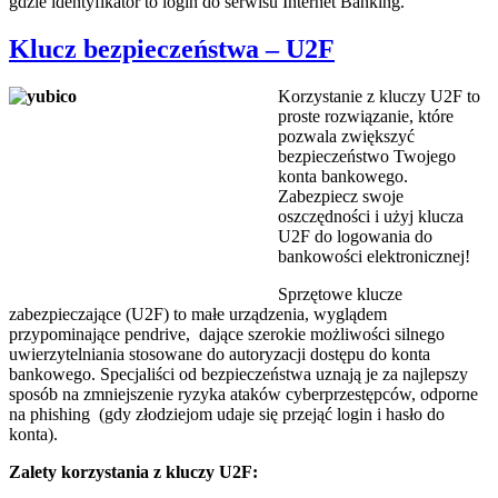
gdzie identyfikator to login do serwisu Internet Banking.
Klucz bezpieczeństwa – U2F
Korzystanie z kluczy U2F to
proste rozwiązanie, które
pozwala zwiększyć
bezpieczeństwo Twojego
konta bankowego.
Zabezpiecz swoje
oszczędności i użyj klucza
U2F do logowania do
bankowości elektronicznej!
Sprzętowe klucze
zabezpieczające (U2F) to małe urządzenia, wyglądem
przypominające pendrive, dające szerokie możliwości silnego
uwierzytelniania stosowane do autoryzacji dostępu do konta
bankowego. Specjaliści od bezpieczeństwa uznają je za najlepszy
sposób na zmniejszenie ryzyka ataków cyberprzestępców, odporne
na phishing (gdy złodziejom udaje się przejąć login i hasło do
konta).
Zalety korzystania z kluczy U2F: