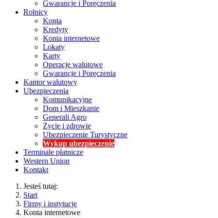
Gwarancje i Poręczenia
Rolnicy
Konta
Kredyty
Konta internetowe
Lokaty
Karty
Operacje walutowe
Gwarancje i Poręczenia
Kantor walutowy
Ubezpieczenia
Komunikacyjne
Dom i Mieszkanie
Generali Agro
Życie i zdrowie
Ubezpieczenie Turystyczne
Wykup ubezpieczenie
Terminale płatnicze
Western Union
Kontakt
Jesteś tutaj:
Start
Firmy i instytucje
Konta internetowe