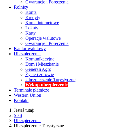
Gwarancje i Poręczenia
Rolnicy
Konta
Kredyty
Konta internetowe
Lokaty
Karty
Operacje walutowe
Gwarancje i Poręczenia
Kantor walutowy
Ubezpieczenia
Komunikacyjne
Dom i Mieszkanie
Generali Agro
Życie i zdrowie
Ubezpieczenie Turystyczne
Wykup ubezpieczenie
Terminale płatnicze
Western Union
Kontakt
Jesteś tutaj:
Start
Ubezpieczenia
Ubezpieczenie Turystyczne