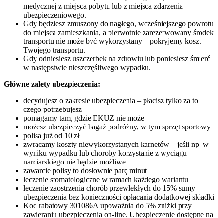
medycznej z miejsca pobytu lub z miejsca zdarzenia
ubezpieczeniowego.
Gdy będziesz zmuszony do nagłego, wcześniejszego powrotu
do miejsca zamieszkania, a pierwotnie zarezerwowany środek
transportu nie może być wykorzystany – pokryjemy koszt
Twojego transportu.
Gdy odniesiesz uszczerbek na zdrowiu lub poniesiesz śmierć
w następstwie nieszczęśliwego wypadku.
Główne zalety ubezpieczenia:
decydujesz o zakresie ubezpieczenia – płacisz tylko za to
czego potrzebujesz
pomagamy tam, gdzie EKUZ nie może
możesz ubezpieczyć bagaż podróżny, w tym sprzęt sportowy
polisa już od 10 zł
zwracamy koszty niewykorzystanych karnetów – jeśli np. w
wyniku wypadku lub choroby korzystanie z wyciągu
narciarskiego nie będzie możliwe
zawarcie polisy to dosłownie parę minut
leczenie stomatologiczne w ramach każdego wariantu
leczenie zaostrzenia chorób przewlekłych do 15% sumy
ubezpieczenia bez konieczności opłacania dodatkowej składki
Kod rabatowy 301086A upoważnia do 5% zniżki przy
zawieraniu ubezpieczenia on-line. Ubezpieczenie dostępne na