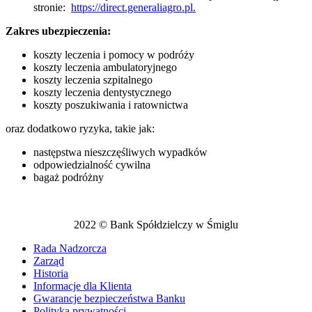
stronie:
https://direct.generaliagro.pl.
Zakres ubezpieczenia:
koszty leczenia i pomocy w podróży
koszty leczenia ambulatoryjnego
koszty leczenia szpitalnego
koszty leczenia dentystycznego
koszty poszukiwania i ratownictwa
oraz dodatkowo ryzyka, takie jak:
następstwa nieszczęśliwych wypadków
odpowiedzialność cywilna
bagaż podróżny
2022 © Bank Spółdzielczy w Śmiglu
Rada Nadzorcza
Zarząd
Historia
Informacje dla Klienta
Gwarancje bezpieczeństwa Banku
Polityka prywatności