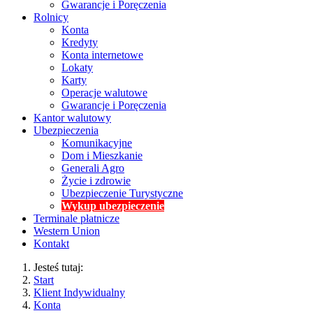
Gwarancje i Poręczenia
Rolnicy
Konta
Kredyty
Konta internetowe
Lokaty
Karty
Operacje walutowe
Gwarancje i Poręczenia
Kantor walutowy
Ubezpieczenia
Komunikacyjne
Dom i Mieszkanie
Generali Agro
Życie i zdrowie
Ubezpieczenie Turystyczne
Wykup ubezpieczenie
Terminale płatnicze
Western Union
Kontakt
Jesteś tutaj:
Start
Klient Indywidualny
Konta