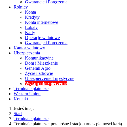
Gwarancje i Poręczenia
Rolnicy
Konta
Kredyty
Konta internetowe
Lokaty
Karty
Operacje walutowe
Gwarancje i Poręczenia
Kantor walutowy
Ubezpieczenia
Komunikacyjne
Dom i Mieszkanie
Generali Agro
Życie i zdrowie
Ubezpieczenie Turystyczne
Wykup ubezpieczenie
Terminale płatnicze
Western Union
Kontakt
Jesteś tutaj:
Start
Terminale płatnicze
Terminale płatnicze: przenośne i stacjonarne - płatności kartą