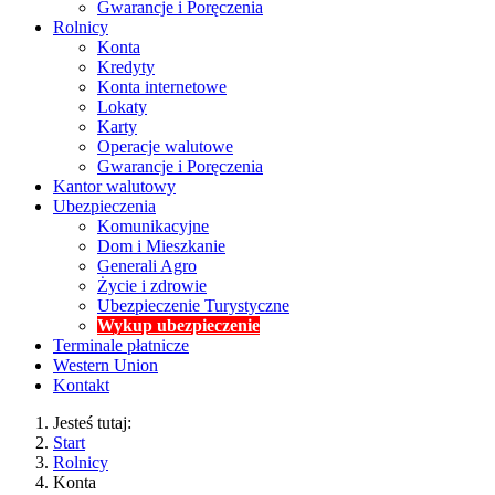
Gwarancje i Poręczenia
Rolnicy
Konta
Kredyty
Konta internetowe
Lokaty
Karty
Operacje walutowe
Gwarancje i Poręczenia
Kantor walutowy
Ubezpieczenia
Komunikacyjne
Dom i Mieszkanie
Generali Agro
Życie i zdrowie
Ubezpieczenie Turystyczne
Wykup ubezpieczenie
Terminale płatnicze
Western Union
Kontakt
Jesteś tutaj:
Start
Rolnicy
Konta