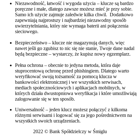
Niezawodność, łatwość i wygoda użycia – klucze są bardzo
poręczne i małe, dlatego zawsze możesz mieć je przy sobie.
Samo ich użycie zajmuje zaledwie kilka chwil. Dodatkowo
zapewniają najprostszy i najbardziej niezawodny sposób
uwierzytelniania, który nie wymaga baterii ani połączenia
sieciowego.
Bezpieczeństwo – klucze nie magazynują danych, więc
nawet jeśli go zgubisz to nic się nie stanie, Twoje dane nadal
będą bezpieczne – wystarczy, że kupisz nowy egzemplarz.
Pełna ochrona – obecnie to jedyna metoda, która daje
stuprocentową ochronę przed phishingiem. Dlatego warto
weryfikować swoją tożsamość za pomocą klucza w
bankowości elektronicznej i we wszystkich serwisach,
mediach społecznościowych i aplikacjach mobilnych, w
których działa dwustopniowa weryfikacja i które umożliwiają
zalogowanie się w ten sposób.
Uniwersalność – jeden klucz możesz połączyć z kilkoma
różnymi serwisami i logować się za jego pośrednictwem na
wszystkich swoich urządzeniach.
2022 © Bank Spółdzielczy w Śmiglu