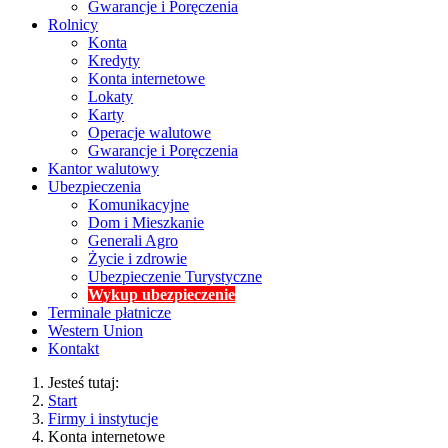
Gwarancje i Poręczenia
Rolnicy
Konta
Kredyty
Konta internetowe
Lokaty
Karty
Operacje walutowe
Gwarancje i Poręczenia
Kantor walutowy
Ubezpieczenia
Komunikacyjne
Dom i Mieszkanie
Generali Agro
Życie i zdrowie
Ubezpieczenie Turystyczne
Wykup ubezpieczenie
Terminale płatnicze
Western Union
Kontakt
Jesteś tutaj:
Start
Firmy i instytucje
Konta internetowe