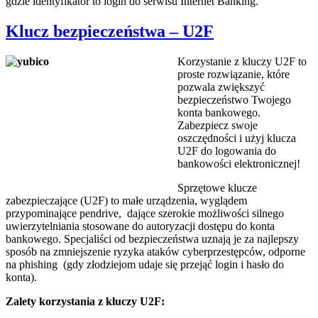
gdzie identyfikator to login do serwisu Internet Banking.
Klucz bezpieczeństwa – U2F
Korzystanie z kluczy U2F to
proste rozwiązanie, które
pozwala zwiększyć
bezpieczeństwo Twojego
konta bankowego.
Zabezpiecz swoje
oszczędności i użyj klucza
U2F do logowania do
bankowości elektronicznej!
Sprzętowe klucze
zabezpieczające (U2F) to małe urządzenia, wyglądem
przypominające pendrive, dające szerokie możliwości silnego
uwierzytelniania stosowane do autoryzacji dostępu do konta
bankowego. Specjaliści od bezpieczeństwa uznają je za najlepszy
sposób na zmniejszenie ryzyka ataków cyberprzestępców, odporne
na phishing (gdy złodziejom udaje się przejąć login i hasło do
konta).
Zalety korzystania z kluczy U2F: