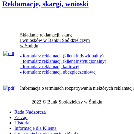
Reklamacje, skargi, wnioski
Składanie reklamacji, skarg
i wniosków w Banku Spółdzielczym
w Śmiglu
- formularz reklamacji (klient indywidualny)
- formularz reklamacji (klient instytucjonalny)
- formularz reklamacji kartowej
- formularz reklamacji ubezpieczeniowej
Informacja o terminach rozpatrywania niektórych reklamacji
2022 © Bank Spółdzielczy w Śmiglu
Rada Nadzorcza
Zarząd
Historia
Informacje dla Klienta
Gwarancje bezpieczeństwa Banku